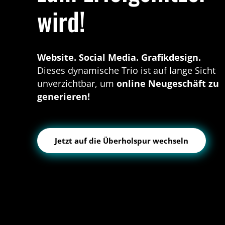
wird!
Website. Social Media. Grafikdesign.
Dieses dynamische Trio ist auf lange Sicht
unverzichtbar, um
online Neugeschäft zu
generieren!
Jetzt auf die Überholspur wechseln
Ihre Website ist Ihre virtuelle V
Mit einer modernen und benutzerfr
Social Media ist ein Spru
Kunden, d
Das Grafikdesign ist wie ein Lack,
Machen Sie Ihre Fahrschule zum Tak