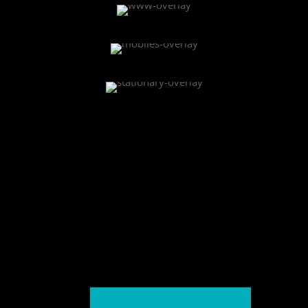
gucker auf der Straße und im World W
ie Kurven Ihrer Reichweite voll ausfahre
ren Wiedererkennungswert und zeigt, da
Unternehmensauftritt ganz oben stehen
Reichweite voll ausfahren.
Community die Kurven Ihrer
coolen Posts und einer aktiven